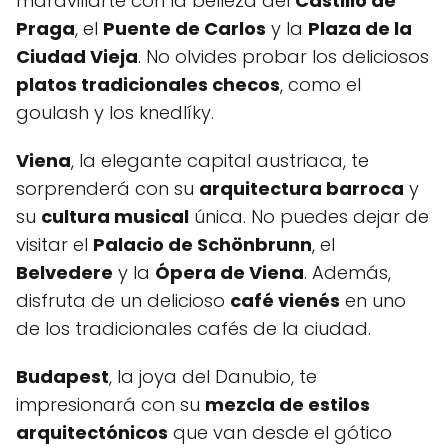
maravillarte con la belleza del
Castillo de
Praga
, el
Puente de Carlos
y la
Plaza de la
Ciudad Vieja
. No olvides probar los deliciosos
platos tradicionales checos
, como el
goulash y los knedlíky.
Viena
, la elegante capital austriaca, te
sorprenderá con su
arquitectura barroca
y
su
cultura musical
única. No puedes dejar de
visitar el
Palacio de Schönbrunn
, el
Belvedere
y la
Ópera de Viena
. Además,
disfruta de un delicioso
café vienés
en uno
de los tradicionales cafés de la ciudad.
Budapest
, la joya del Danubio, te
impresionará con su
mezcla de estilos
arquitectónicos
que van desde el gótico