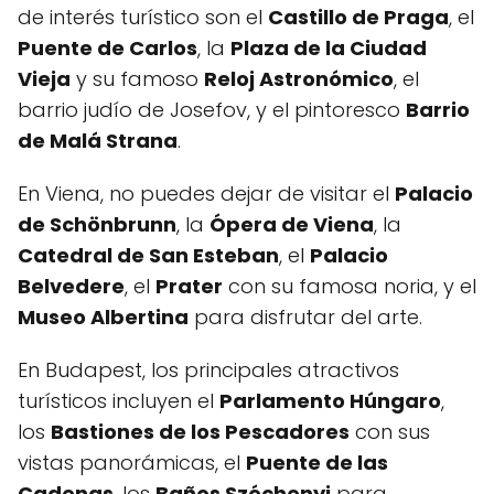
de interés turístico son el
Castillo de Praga
, el
Puente de Carlos
, la
Plaza de la Ciudad
Vieja
y su famoso
Reloj Astronómico
, el
barrio judío de Josefov, y el pintoresco
Barrio
de Malá Strana
.
En Viena, no puedes dejar de visitar el
Palacio
de Schönbrunn
, la
Ópera de Viena
, la
Catedral de San Esteban
, el
Palacio
Belvedere
, el
Prater
con su famosa noria, y el
Museo Albertina
para disfrutar del arte.
En Budapest, los principales atractivos
turísticos incluyen el
Parlamento Húngaro
,
los
Bastiones de los Pescadores
con sus
vistas panorámicas, el
Puente de las
Cadenas
, los
Baños Széchenyi
para