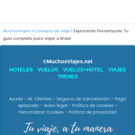
MuchosViajes
Consejos de viaje
Explorando Florianópolis: Tu
guía completa para viajar a Brasil
©MuchosViajes.net
HOTELES
VUELOS
VUELOS+HOTEL
VIAJES
TRENES
Ayuda
–
At. Clientes
–
Seguros de cancelación
–
Pago
aplazado
–
Aviso legal
–
Política de cookies
–
Personalizar Cookies
–
Política de privacidad