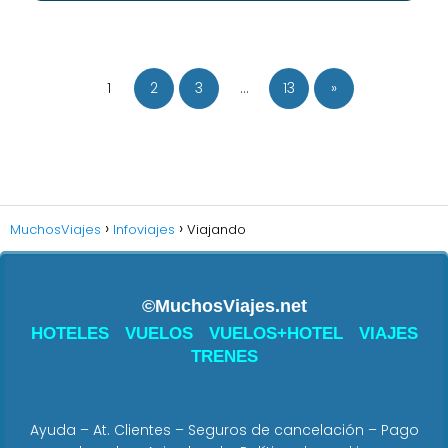
1
2
3
…
13
»
MuchosViajes
Infoviajes
Viajando
©MuchosViajes.net
HOTELES
VUELOS
VUELOS+HOTEL
VIAJES
TRENES
Ayuda
–
At. Clientes
–
Seguros de cancelación
–
Pago