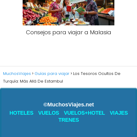
Consejos para viajar a Malasia​
MuchosViajes
Guías para viajar
Los Tesoros Ocultos De
Turquía: Más Allá De Estambul
©MuchosViajes.net
HOTELES
VUELOS
VUELOS+HOTEL
VIAJES
TRENES