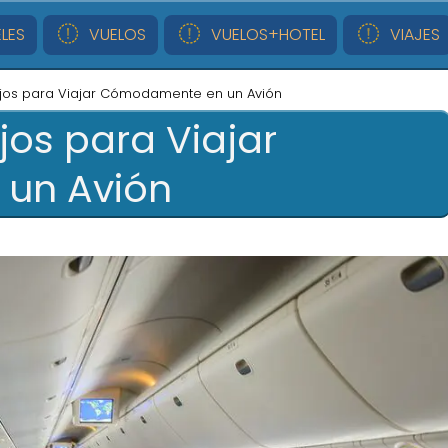
LES
VUELOS
VUELOS+HOTEL
VIAJES
jos para Viajar Cómodamente en un Avión
jos para Viajar
un Avión