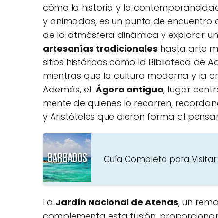
cómo⁤ la⁣ historia y la​ contemporaneidad
y animadas, es un punto de encuentro⁣ d
de la atmósfera dinámica y explorar u
artesanías tradicionales
⁢hasta arte m
sitios históricos como la Biblioteca de⁢ A
mientras que ⁤la cultura moderna y la c
Además, el ​
Ágora antigua
, lugar centra
mente de⁤ quienes lo recorren, record
y Aristóteles que dieron‌ forma al pensa
Guía Completa para Visitar
La‍
Jardín Nacional de Atenas
, un rema
complementa esta fusión, proporcionan