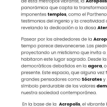
de esta metrópoli vibrante, la
Acropolis
panorámica que capta la‌ transformación
imponentes
templos
, como el Partheno
testimonios del ingenio y la creatividad
revelando ‌la dedicación a la diosa
Ate
Pasear por los ⁢alrededores ‍de⁤ la
Acrop
tiempo parece desvanecerse. Las piedras
proyectando un misticismo que invita a la
habitaron este lugar ⁤sagrado. Desde l
‍democráticos debatidos‍ en la
agora
, 
presente. Este ‌espacio, que alguna vez 
grandes pensadores ‍como
Sócrates
y
símbolo perdurable de los ‌valores
dem
nuestra sociedad contemporánea.
‍ En la base ‍de la ‌
Acropolis
, el vibrante