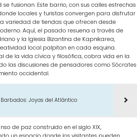
 se fusionan. Este barrio, con sus calles ⁣estrechas
onde⁤ locales y turistas convergen para disfrutar⁤
na variedad de tiendas que ofrecen desde
oderno. ‌Aquí, el pasado resuena a través de
driano y la Iglesia ⁤Bizantina de Kapnikarea,
reatividad local palpitan en cada esquina.
l de la vida cívica y filosófica, cobra ​vida⁢ en⁢ la
ando las discusiones de pensadores como Sócrates
miento ⁢occidental.
 Barbados: Joyas del Atlántico
nso de paz construido en el siglo XIX,
do un espacio donde los visitantes pueden