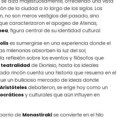
se alza majestuosamente, ofreciendo una vista
 de la ciudad⁣ a lo largo de los siglos. Los
n, no son ​meros vestigios del pasado, sino
 que caracterizaron el apogeo⁢ de ​Atenas,​
nea
, figura‍ central de su identidad cultural.
olis
es​ sumergirse en una experiencia ⁢donde⁢ el
 milenarias absorben la luz del sol,
⁢ reflexión sobre los eventos y filósofos⁣ que
a
teatralidad
⁢de Dionisio, hasta⁣ los ideales
cada⁤ rincón cuenta una‍ historia que resuena en el
fue un bullicioso mercado ‍de⁢ ideas donde
Aristóteles
debatieron, se erige hoy como un
ocráticos
y culturales que⁤ aún influyen en
 ⁤barrio de
Monastiraki
⁤se convierte⁢ en el hilo