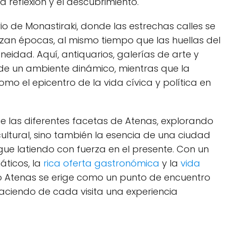
a reflexión y el descubrimiento.
o de⁢ Monastiraki, donde las estrechas calles se
lazan épocas, al mismo tiempo que las huellas del
eidad. Aquí, antiquarios, galerías de arte y
r de⁢ un ambiente dinámico, mientras que la​
el epicentro de la vida⁢ cívica ⁤y política‌ en
de las ⁢diferentes facetas de⁤ Atenas, explorando‌
ltural, sino‌ también la esencia ​de una⁢ ciudad
sigue latiendo con fuerza en el presente. Con un⁤
icos, la‌
rica oferta gastronómica
y la
vida
 Atenas se erige como un​ punto de encuentro
haciendo de cada visita una experiencia