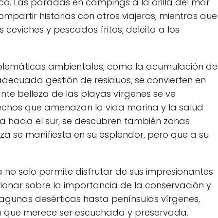
ico. Las paradas en campings a la ‍orilla ⁣del mar
ompartir historias con otros viajeros, mientras que
ceviches y pescados fritos, ⁢deleita a los
roblemáticas ambientales,‍ como la acumulación de
a adecuada gestión de residuos, ⁤se convierten en
te belleza de las ⁢playas vírgenes se ve
chos que amenazan la vida marina y la ⁢salud
a hacia ‍el sur, se descubren también zonas
a se manifiesta en​ su esplendor, pero que ​a su
 no solo permite disfrutar de sus impresionantes⁢
exionar sobre la importancia de la conservación y
agunas desérticas hasta penínsulas‌ vírgenes,
a que ⁢merece ser ‍escuchada y preservada.