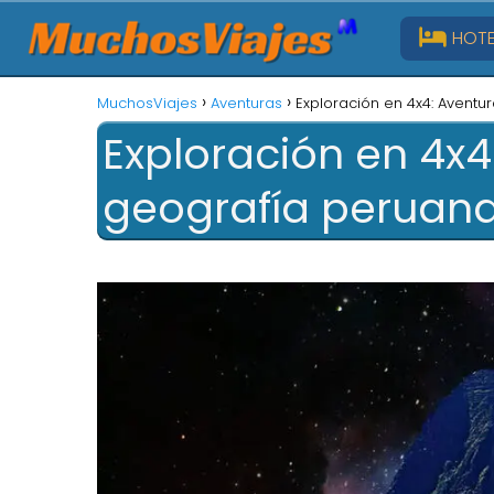
HOTE
MuchosViajes
Aventuras
Exploración en 4x4: Aventu
Exploración en 4x4
geografía peruan