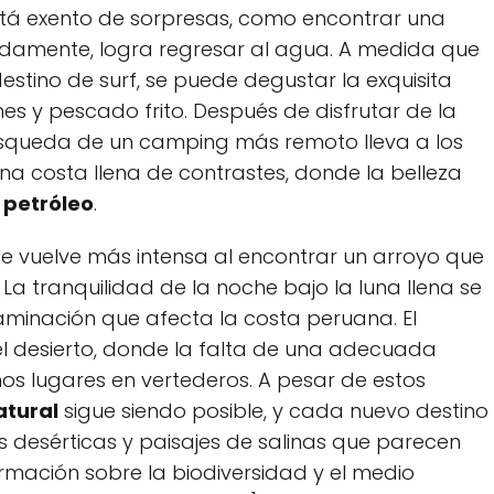
stá exento ⁤de sorpresas, como ​encontrar una
damente, logra regresar al agua. A ​medida que⁤
tino de ⁤surf, se puede‍ degustar la exquisita
es y pescado frito. Después de disfrutar de la
úsqueda de un camping más remoto lleva a los
 una costa llena de contrastes, donde​ la belleza
l
petróleo
.
 se‍ vuelve más intensa al encontrar un arroyo que
La tranquilidad de ​la noche bajo la luna llena se ​
minación​ que afecta la costa peruana. El
el desierto, donde la falta de una adecuada
os lugares en vertederos. A pesar de estos
atural
sigue siendo posible, y cada nuevo destino‌
⁤ desérticas y paisajes de salinas ⁢que parecen
ación sobre la biodiversidad y el medio​