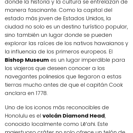
donde la historia y la cultura​ se entrelazan ⁣de
manera fascinante. Como la capital⁣ del
estado ‌más joven de​ Estados‌ Unidos, ⁣la
ciudad ​no solo es un⁤ destino turístico popular,
sino también un ‍lugar donde⁣ se pueden
explorar ⁤las raíces de los nativos hawaianos y
la influencia de los primeros europeos.⁣ El
Bishop Museum
es un lugar⁢ imperdible para
los viajeros que deseen conocer a los
navegantes polinesios que llegaron‍ a estas
tierras mucho antes ⁢de que el capitán Cook
‌anclara en 1778.
Uno de los iconos ⁣más reconocibles⁣ de
Honolulu es el
volcán Diamond Head
,
conocido localmente como Lēʻahi. Este
majestuoso cráter no solo ofrece un telón de