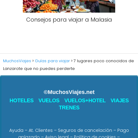
Consejos para viajar a Malasia​
MuchosViajes
Guías para viajar
7 lugares poco conocidos de
Lanzarote que no puedes perderte
©MuchosViajes.net
HOTELES
VUELOS
VUELOS+HOTEL
VIAJES
TRENES
Ayuda
–
At. Clientes
–
Seguros de cancelación
–
Pago
aplazado
–
Aviso legal
–
Política de cookies
–